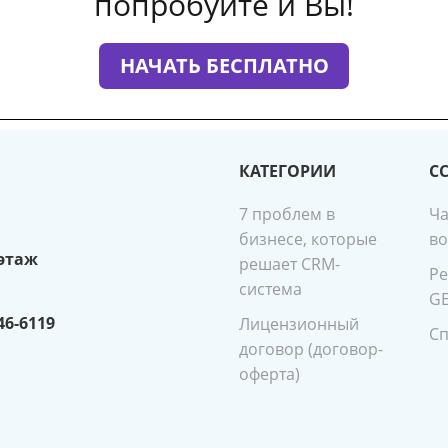
попробуйте и Вы!
НАЧАТЬ БЕСПЛАТНО
КАТЕГОРИИ
С
7 проблем в
Ча
бизнесе, которые
в
 этаж
решает CRM-
Ре
система
G
346-6119
Лицензионный
Сп
договор (договор-
оферта)