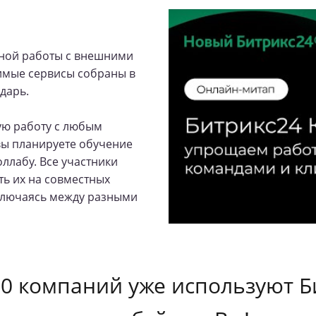
тной работы с внешними
димые сервисы собраны в
дарь.
ую работу с любым
вы планируете обучение
оллабу. Все участники
ть их на совместных
еключаясь между разными
00 компаний
уже используют Б